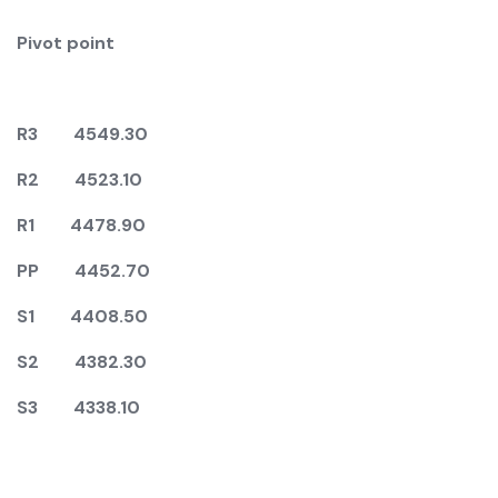
Pivot point
R3 4549.30
R2
4
523.10
R1
4
478.90
PP
44
52.70
S1
4
408.50
S2 4382.30
S3 4
3
38.10