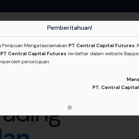
Pemberitahuan!
BERANDA
PRODUK
EDUKASI
ANALISA
PL
 Penipuan Mengatasnamakan
PT Central Capital Futures
.
h
PT Central Capital Futures
terdaftar dalam website Bappe
mperoleh persetujuan.
Man
PT. Central Capita
rading
dan