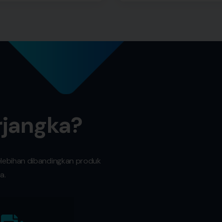
rjangka?
elebihan dibandingkan produk
a.