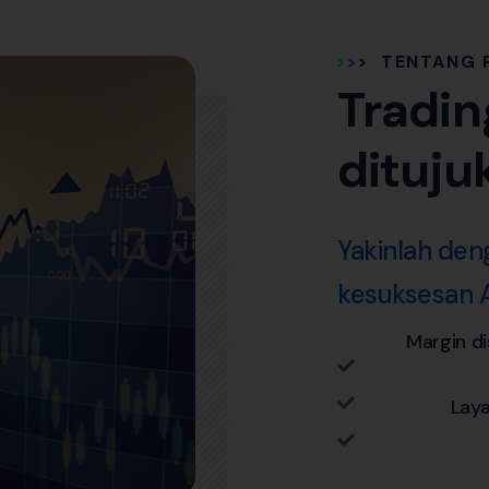
TENTANG 
Tradin
dituju
Yakinlah de
kesuksesan 
Margin di
Laya