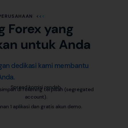
PERUSAHAAN
g Forex yang
kan untuk Anda
ngan dedikasi kami membantu
Anda.
Spread komisi rendah.
simpan di rekening terpisah (segregated
account).
nan 1 aplikasi dan gratis akun demo.