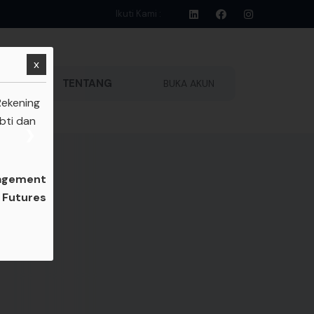
Ikuti Kami :
x
ATFORM
TENTANG
BUKA AKUN
 Rekening
bti dan
❯
agement
l Futures