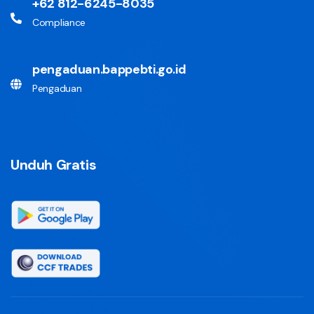
+62 812-6245-8035
Compliance
pengaduan.bappebti.go.id
Pengaduan
Unduh Gratis