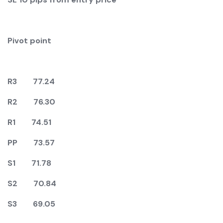
Pivot point
R3
7
7.
2
4
R2 76.30
R1 74.51
PP
7
3.57
S1
7
1.78
S2 70.84
S3 69.05