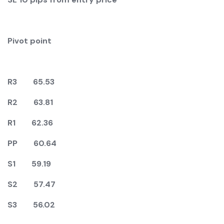
Pivot point
R3
6
5.53
R2 63.81
R1 62.36
PP 60.64
S1 59.19
S2 57.47
S3 56.02